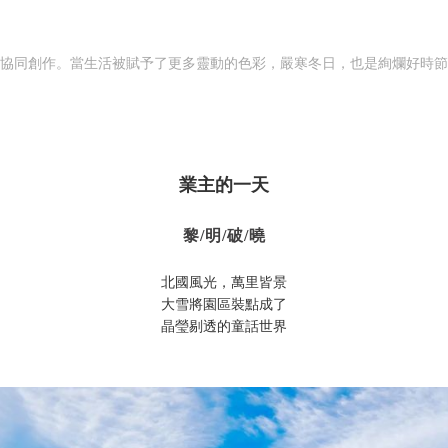
的協同創作。當生活被賦予了更多靈動的色彩，嚴寒冬日，也是絢爛好時
業主的一天
黎/明/破/曉
北國風光，萬里皆景
大雪將園區裝點成了
晶瑩剔透的童話世界