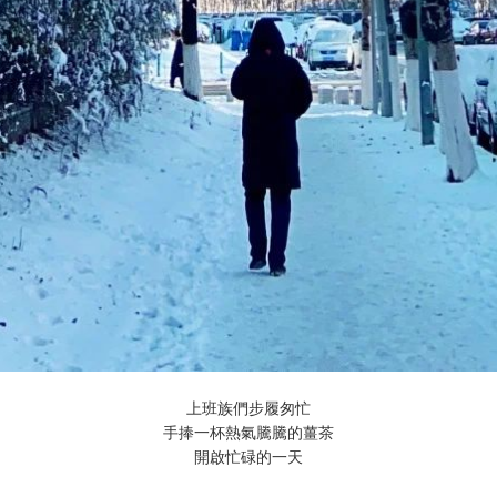
上班族們步履匆忙
手捧一杯熱氣騰騰的薑茶
開啟忙碌的一天