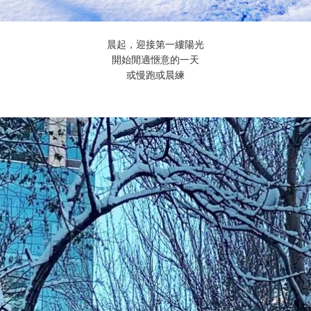
晨起，迎接第一縷陽光
開始閒適愜意的一天
或慢跑或晨練